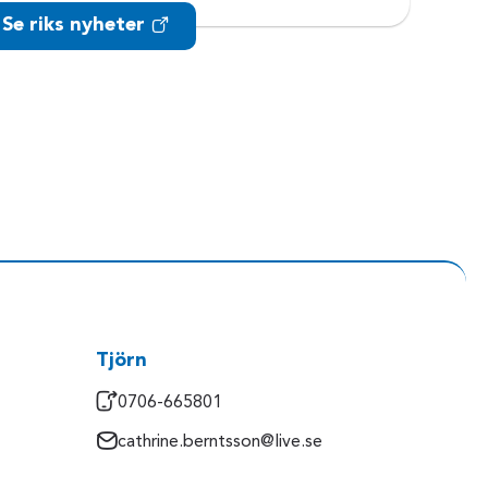
Se riks nyheter
Tjörn
0706-665801
cathrine.berntsson@live.se