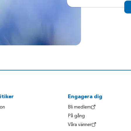
itiker
Engagera dig
son
Bli medlem
På gång
Våra vänner