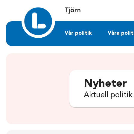
Sök på tjorn.liberalerna.se
Tjörn
Vår politik
Våra polit
Nyheter
Aktuell politi