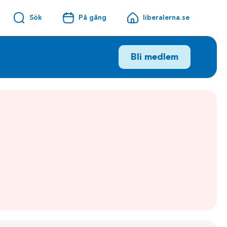
Sök
På gång
liberalerna.se
Bli medlem