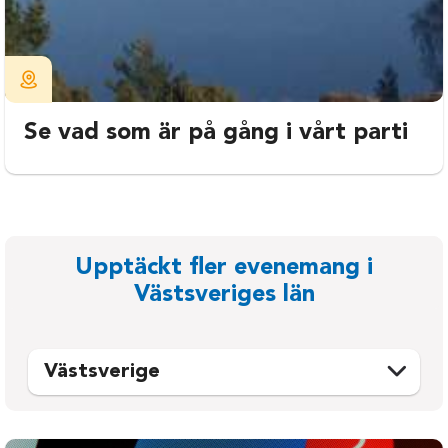
Se vad som är på gång i vårt parti
Upptäckt fler evenemang i
Västsveriges län
Västsverige
Ale
Mellerud
Alingsås
Munkedal