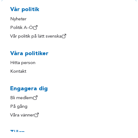
Laholm
Vårgårda
Vår politik
Lerum
Vänersborg
Nyheter
Politik A-Ö
Lilla Edet
Åmål
Vår politik på lätt svenska
Lysekil
Öckerö
Mark
Våra politiker
Hitta person
Kontakt
Engagera dig
Bli medlem
På gång
Våra vänner
Tjörn