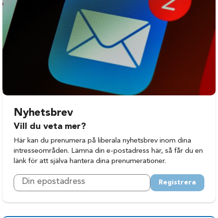
Bengtsfors
Mölndal
Bollebygd
Orust
Borås
Partille
Dals-Ed
Sotenäs
Falkenberg
Stenungsund
Färgelanda
Strömstad
Göteborg
Svenljunga
Nyhetsbrev
Halland
Tanum
Vill du veta mer?
Halmstad
Tjörn
Här kan du prenumera på liberala nyhetsbrev inom dina
intresseområden. Lämna din e-postadress här, så får du en
Herrljunga
Tranemo
länk för att själva hantera dina prenumerationer.
Hylte
Trollhättan
Registrera
Härryda
Uddevalla
Kungsbacka
Ulricehamn
Kungälv
Varberg